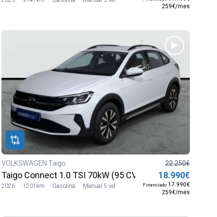
259€/mes
VOLKSWAGEN Taigo
22.250€
Taigo Connect 1.0 TSI 70kW (95 CV) SG5
18.990€
17.990€
Financiado
2026
1201km
Gasolina
Manual 5 vel
259€/mes