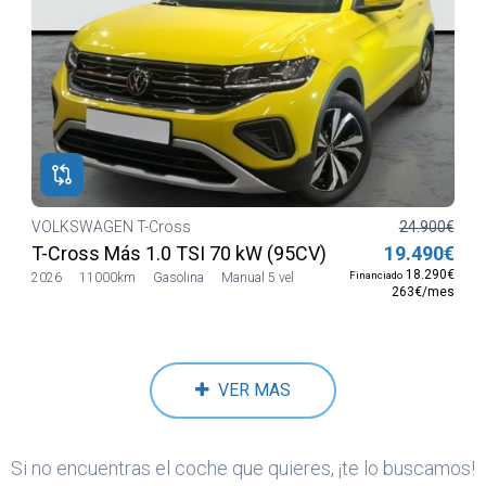
VOLKSWAGEN T-Cross
24.900€
T-Cross Más 1.0 TSI 70 kW (95CV) SG5
19.490€
18.290€
Financiado
2026
11000km
Gasolina
Manual 5 vel
263€/mes
VER MAS
Si no encuentras el coche que quieres, ¡te lo buscamos!