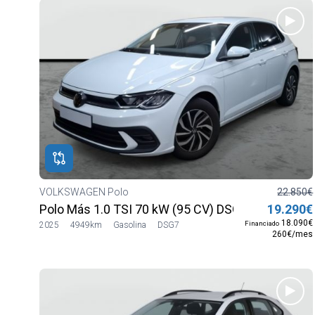
VOLKSWAGEN Polo
22.850€
Polo Más 1.0 TSI 70 kW (95 CV) DSG7
19.290€
18.090€
Financiado
2025
4949km
Gasolina
DSG7
260€/mes