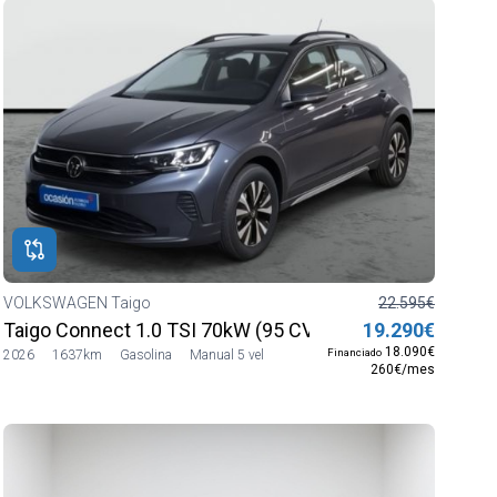
VOLKSWAGEN Taigo
22.595€
Taigo Connect 1.0 TSI 70kW (95 CV) SG5
19.290€
18.090€
Financiado
2026
1637km
Gasolina
Manual 5 vel
260€/mes