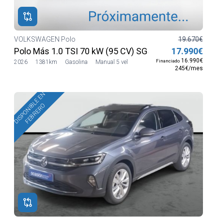
VOLKSWAGEN Polo
19.670€
Polo Más 1.0 TSI 70 kW (95 CV) SG5
17.990€
16.990€
Financiado
2026
1381km
Gasolina
Manual 5 vel
245€/mes
DISPONIBLE EN
FEBRERO