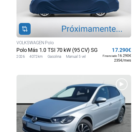
ROS
ADOS
M
WAGEN
VOLKSWAGEN Polo
Polo Más 1.0 TSI 70 kW (95 CV) SG5
17.290€
16.290€
Financiado
2026
4072km
Gasolina
Manual 5 vel
235€/mes