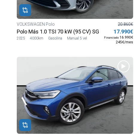
VOLKSWAGEN Polo
20.860€
Polo Más 1.0 TSI 70 kW (95 CV) SG5
17.990€
16.990€
Financiado
2025
4000km
Gasolina
Manual 5 vel
245€/mes