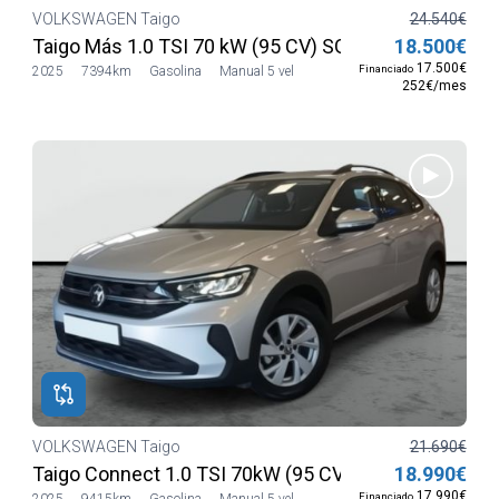
VOLKSWAGEN Taigo
24.540€
Taigo Más 1.0 TSI 70 kW (95 CV) SG5
18.500€
17.500€
Financiado
2025
7394km
Gasolina
Manual 5 vel
252€/mes
VOLKSWAGEN Taigo
21.690€
Taigo Connect 1.0 TSI 70kW (95 CV) SG5
18.990€
17.990€
Financiado
2025
9415km
Gasolina
Manual 5 vel