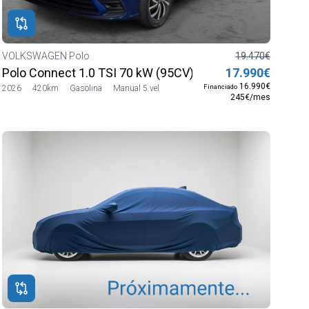
VOLKSWAGEN Polo
19.470€
Polo Connect 1.0 TSI 70 kW (95CV) SG5
17.990€
16.990€
Financiado
2026
420km
Gasolina
Manual 5 vel
245€/mes