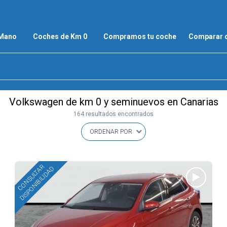
 Mano
Coches de Km 0
Compramos tu coche
Comparar 
Volkswagen de km 0 y seminuevos en Canarias
164 resultados encontrados
CONSULTAR
DISPONIBILIDAD