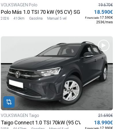
VOLKSWAGEN Polo
19.670€
Polo Más 1.0 TSI 70 kW (95 CV) SG5
18.590€
17.590€
Financiado
2026
410km
Gasolina
Manual 5 vel
253€/mes
VOLKSWAGEN Taigo
21.690€
Taigo Connect 1.0 TSI 70kW (95 CV) SG5
18.990€
17.990€
Financiado
2025
9147km
Gasolina
Manual 5 vel