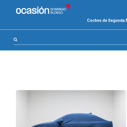
FILTROS
Coches de Segunda
LA GRAN OCASION
Eco Days⚡
Marca, combustible, cambio
APPROVED
Ocasión
KM 0
Marca
(1)
Modelo
(0)
Combustible y cambio
(0)
Precio y cuota
(0)
Carrocería, año y Kms.
(0)