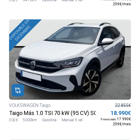
259€/mes
DISPONIBLE EN
DICIEMBRE
VOLKSWAGEN Taigo
22.855€
Taigo Más 1.0 TSI 70 kW (95 CV) SG5
18.990€
17.990€
Financiado
2026
5000km
Gasolina
Manual 5 vel
259€/mes