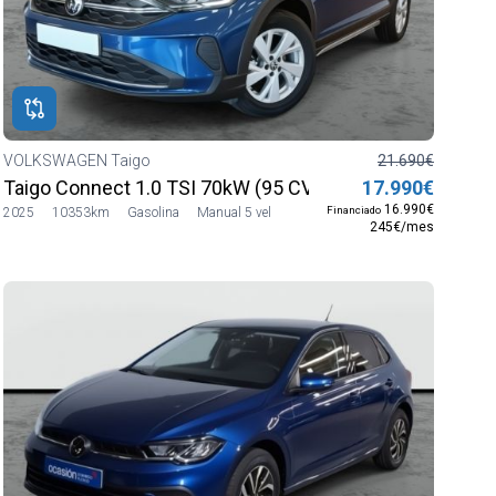
VOLKSWAGEN Taigo
21.690€
Taigo Connect 1.0 TSI 70kW (95 CV) SG5
17.990€
16.990€
Financiado
2025
10353km
Gasolina
Manual 5 vel
245€/mes