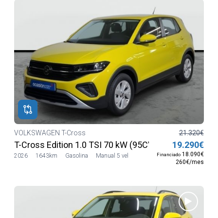
VOLKSWAGEN T-Cross
21.320€
T-Cross Edition 1.0 TSI 70 kW (95CV) SG5
19.290€
18.090€
Financiado
2026
1643km
Gasolina
Manual 5 vel
260€/mes