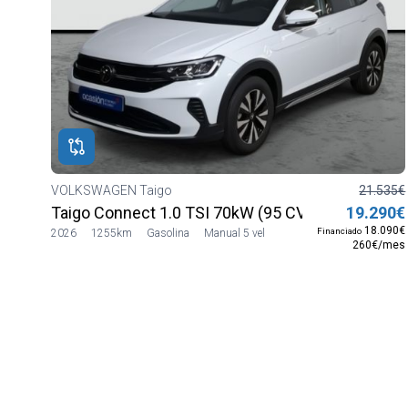
VOLKSWAGEN Taigo
21.535€
Taigo Connect 1.0 TSI 70kW (95 CV) SG5
19.290€
18.090€
Financiado
2026
1255km
Gasolina
Manual 5 vel
260€/mes