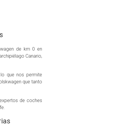
s
kswagen de km 0 en
archipiélago Canario,
 lo que nos permite
Volskwagen que tanto
 expertos de coches
fe.
ias