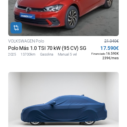
VOLKSWAGEN Polo
21.040€
Polo Más 1.0 TSI 70 kW (95 CV) SG5
17.590€
16.590€
Financiado
2025
13700km
Gasolina
Manual 5 vel
239€/mes