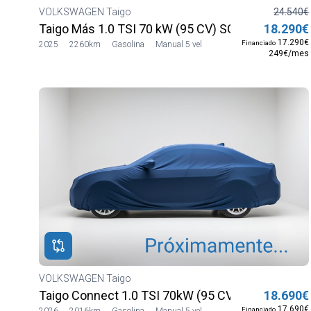
VOLKSWAGEN Taigo
24.540€
Taigo Más 1.0 TSI 70 kW (95 CV) SG5
18.290€
17.290€
Financiado
2025
2260km
Gasolina
Manual 5 vel
249€/mes
VOLKSWAGEN Taigo
Taigo Connect 1.0 TSI 70kW (95 CV) SG5
18.690€
17.690€
Financiado
2026
2016km
Gasolina
Manual 5 vel