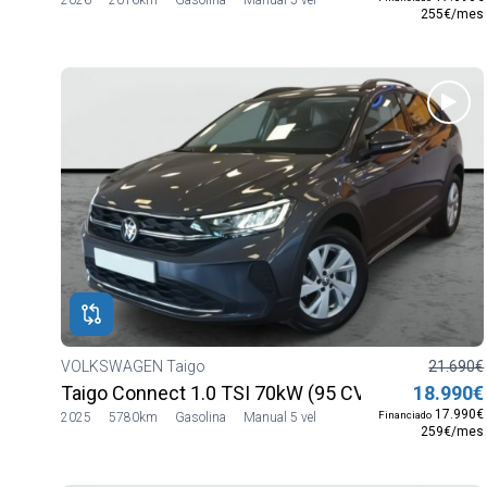
255€/mes
VOLKSWAGEN Taigo
21.690€
Taigo Connect 1.0 TSI 70kW (95 CV) SG5
18.990€
17.990€
Financiado
2025
5780km
Gasolina
Manual 5 vel
259€/mes