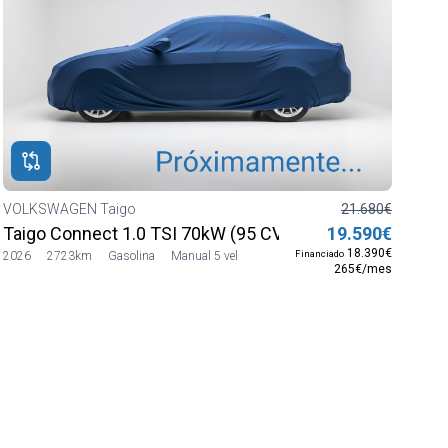
VOLKSWAGEN Taigo
21.680€
Taigo Connect 1.0 TSI 70kW (95 CV) SG5
19.590€
18.390€
Financiado
2026
2723km
Gasolina
Manual 5 vel
265€/mes