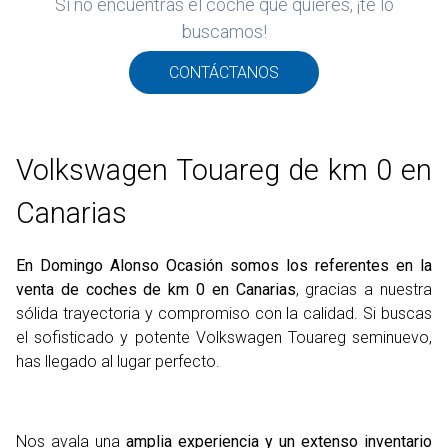
Si no encuentras el coche que quieres, ¡te lo
ROS
buscamos!
ADOS
M
CONTÁCTANOS
WAGEN
Volkswagen Touareg de km 0 en
Canarias
En Domingo Alonso Ocasión somos los referentes en la
venta de coches de km 0 en Canarias
, gracias a nuestra
sólida trayectoria y compromiso con la calidad. Si buscas
el sofisticado y potente Volkswagen Touareg seminuevo,
has llegado al lugar perfecto.
Nos avala una
amplia experiencia y un extenso inventario