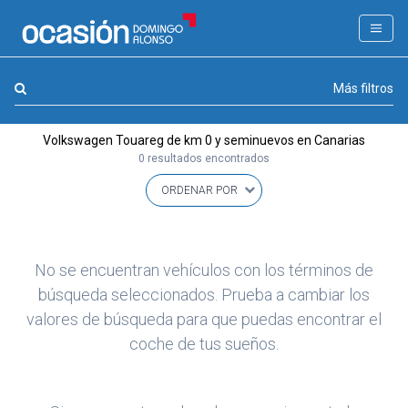
FILTROS
LA GRAN OCASION
Marca, combustible, cambio
Más filtros
Eco Days⚡
Volkswagen Touareg de km 0 y seminuevos en Canarias
APPROVED
0 resultados encontrados
Ocasión
KM 0
Marca
(1)
No se encuentran vehículos con los términos de
Modelo
búsqueda seleccionados. Prueba a cambiar los
(0)
valores de búsqueda para que puedas encontrar el
Combustible y cambio
(0)
coche de tus sueños.
Precio y cuota
(0)
Carrocería, año y Kms.
(0)