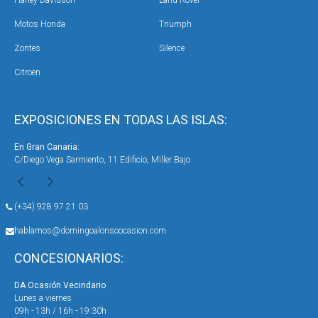
Motos Honda
Triumph
Zontes
Silence
Citroën
EXPOSICIONES EN TODAS LAS ISLAS:
En Gran Canaria:
En 
C/Diego Vega Sarmiento, 11 Edificio, Miller Bajo
Ave
(+34) 928 97 21 03
hablamos@domingoalonsoocasion.com
CONCESIONARIOS:
DA Ocasión Vecindario
DA 
Lunes a viernes
Lun
09h - 13h / 16h - 19:30h
09h