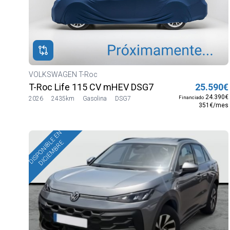
ROS
ADOS
M
WAGEN
VOLKSWAGEN T-Roc
T-Roc Life 115 CV mHEV DSG7
25.590€
WAGEN
24.390€
Financiado
2026
2435km
Gasolina
DSG7
351€/mes
DISPONIBLE EN
DICIEMBRE