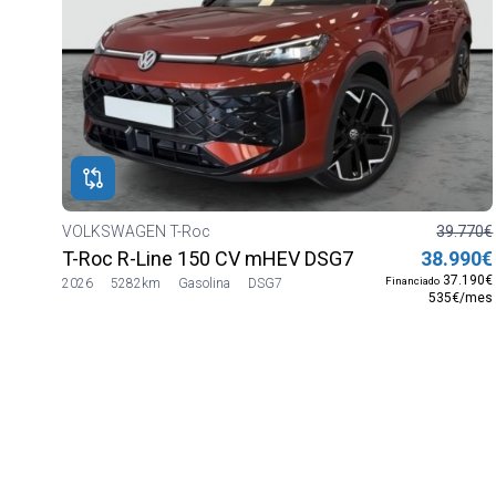
VOLKSWAGEN T-Roc
39.770€
T-Roc R-Line 150 CV mHEV DSG7
38.990€
37.190€
Financiado
2026
5282km
Gasolina
DSG7
535€/mes