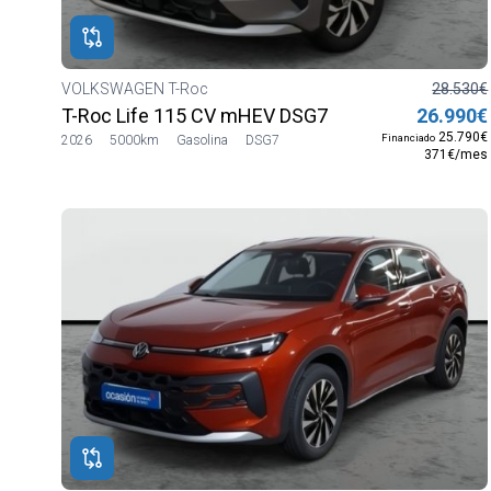
VOLKSWAGEN T-Roc
28.530€
T-Roc Life 115 CV mHEV DSG7
26.990€
25.790€
Financiado
2026
5000km
Gasolina
DSG7
371€/mes