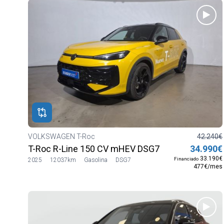
VOLKSWAGEN T-Roc
42.240€
T-Roc R-Line 150 CV mHEV DSG7
34.990€
33.190€
Financiado
2025
12037km
Gasolina
DSG7
477€/mes