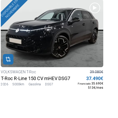
DISPONIBLE EN
NOVIEMBRE
VOLKSWAGEN T-Roc
39.080€
T-Roc R-Line 150 CV mHEV DSG7
37.490€
35.690€
Financiado
2026
5000km
Gasolina
DSG7
513€/mes