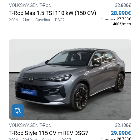
VOLKSWAGEN T-Roc
32.830€
T-Roc Más 1.5 TSI 110 kW (150 CV) DSG7
28.990€
27.790€
Financiado
2026
2km
Gasolina
DSG7
400€/mes
VOLKSWAGEN T-Roc
32.130€
T-Roc Style 115 CV mHEV DSG7
29.990€
28.790€
Financiado
2026
2260km
Gasolina
DSG7