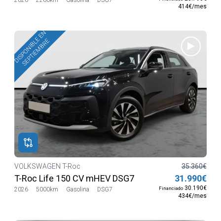
414€/mes
DISPONIBLE EN
SEPTIEMBRE
VOLKSWAGEN T-Roc
35.360€
T-Roc Life 150 CV mHEV DSG7
31.990€
30.190€
Financiado
2026
5000km
Gasolina
DSG7
434€/mes