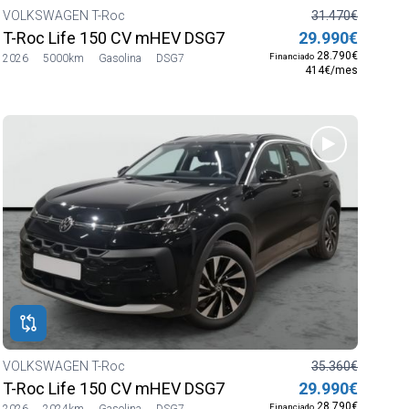
VOLKSWAGEN T-Roc
31.470€
T-Roc Life 150 CV mHEV DSG7
29.990€
28.790€
Financiado
2026
5000km
Gasolina
DSG7
414€/mes
VOLKSWAGEN T-Roc
35.360€
T-Roc Life 150 CV mHEV DSG7
29.990€
28.790€
Financiado
2026
2024km
Gasolina
DSG7