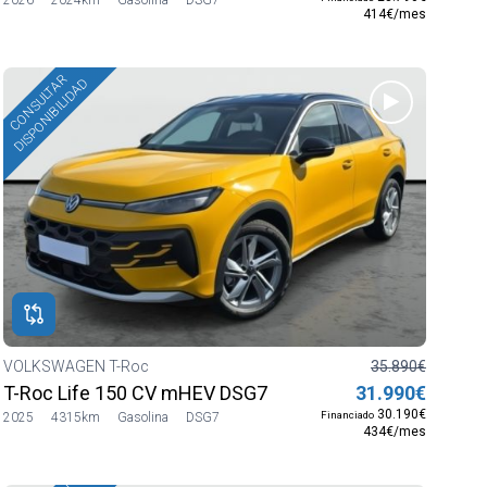
414€/mes
CONSULTAR
DISPONIBILIDAD
VOLKSWAGEN T-Roc
35.890€
T-Roc Life 150 CV mHEV DSG7
31.990€
30.190€
Financiado
2025
4315km
Gasolina
DSG7
434€/mes