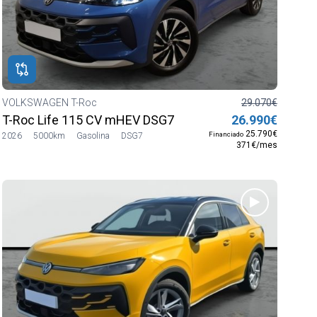
VOLKSWAGEN T-Roc
29.070€
T-Roc Life 115 CV mHEV DSG7
26.990€
25.790€
Financiado
2026
5000km
Gasolina
DSG7
371€/mes