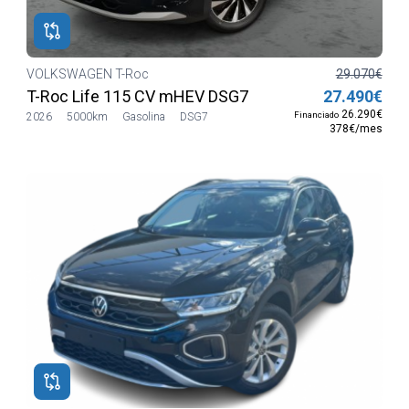
VOLKSWAGEN T-Roc
29.070€
T-Roc Life 115 CV mHEV DSG7
27.490€
26.290€
Financiado
2026
5000km
Gasolina
DSG7
378€/mes