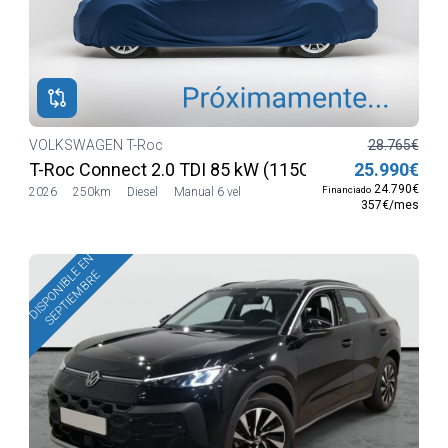
VOLKSWAGEN T-Roc
28.765€
T-Roc Connect 2.0 TDI 85 kW (115CV) SG6
25.990€
24.790€
Financiado
2026
250km
Diesel
Manual 6 vel
357€/mes
DISPONIBLE EN
SEPTIEMBRE