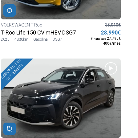
VOLKSWAGEN T-Roc
35.010€
T-Roc Life 150 CV mHEV DSG7
28.990€
27.790€
Financiado
2025
4330km
Gasolina
DSG7
400€/mes
DISPONIBLE EN
SEPTIEMBRE