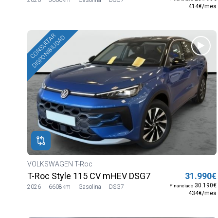
414€/mes
CONSULTAR
DISPONIBILIDAD
VOLKSWAGEN T-Roc
T-Roc Style 115 CV mHEV DSG7
31.990€
30.190€
Financiado
2026
6608km
Gasolina
DSG7
434€/mes