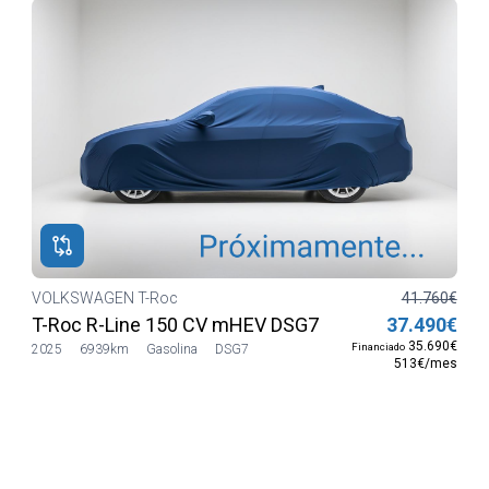
VOLKSWAGEN T-Roc
41.760€
T-Roc R-Line 150 CV mHEV DSG7
37.490€
35.690€
Financiado
2025
6939km
Gasolina
DSG7
513€/mes