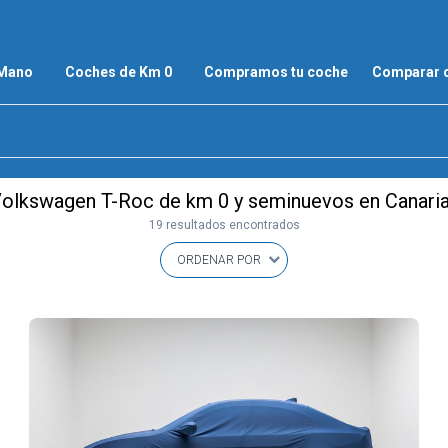
 Mano
Coches de Km 0
Compramos tu coche
Comparar 
olkswagen T-Roc de km 0 y seminuevos en Canari
19 resultados encontrados