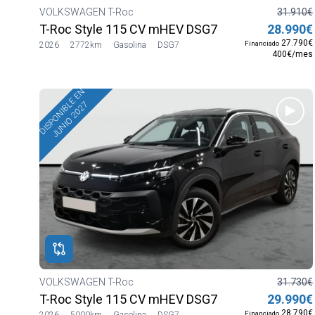
VOLKSWAGEN T-Roc
31.910€
T-Roc Style 115 CV mHEV DSG7
28.990€
27.790€
Financiado
2026
2772km
Gasolina
DSG7
400€/mes
DISPONIBLE EN
JUNIO 2027
VOLKSWAGEN T-Roc
31.730€
T-Roc Style 115 CV mHEV DSG7
29.990€
28.790€
Financiado
2026
5000km
Gasolina
DSG7