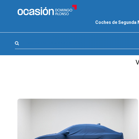
FILTROS
Coches de Segunda
LA GRAN OCASION
Eco Days⚡
Marca, combustible, cambio
APPROVED
V
Ocasión
KM 0
Marca
(1)
Modelo
(1)
Combustible y cambio
(0)
Precio y cuota
(0)
Carrocería, año y Kms.
(0)