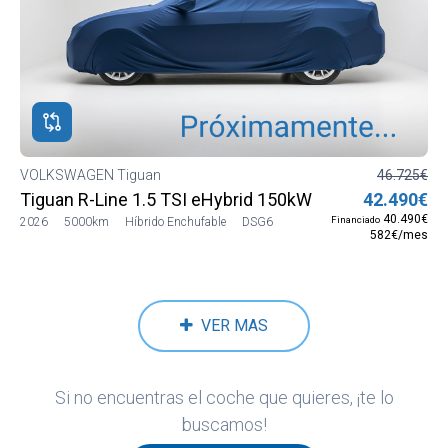
VOLKSWAGEN Tiguan
46.725€
Tiguan R-Line 1.5 TSI eHybrid 150kW (204 CV) DSG6
42.490€
40.490€
Financiado
2026
5000km
Híbrido Enchufable
DSG6
582€/mes
VER MAS
Si no encuentras el coche que quieres, ¡te lo
buscamos!