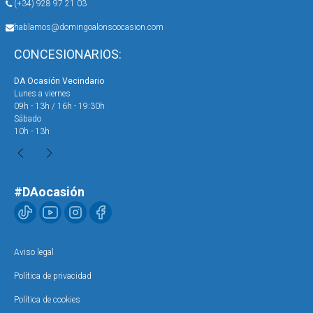
(+34) 928 97 21 03
hablamos@domingoalonsoocasion.com
CONCESIONARIOS:
DA Ocasión Vecindario
DA 
Lunes a viernes
Lun
09h - 13h / 16h - 19:30h
09h
Sábado
Sáb
10h - 13h
10h
#DAocasión
Aviso legal
Política de privacidad
Política de cookies