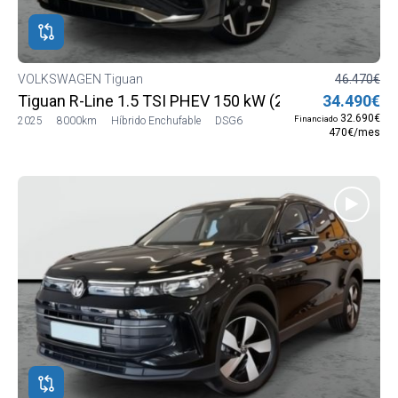
VOLKSWAGEN Tiguan
46.470€
Tiguan R-Line 1.5 TSI PHEV 150 kW (204 CV) DSG6
34.490€
32.690€
Financiado
2025
8000km
Híbrido Enchufable
DSG6
470€/mes