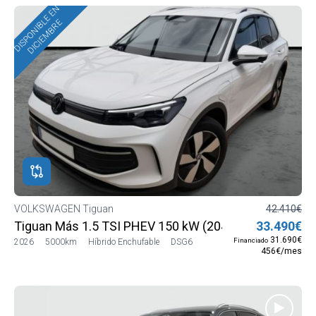
DISPONIBLE EN
DICIEMBRE
VOLKSWAGEN Tiguan
42.410€
Tiguan Más 1.5 TSI PHEV 150 kW (204 CV) DSG6
33.490€
31.690€
Financiado
2026
5000km
Híbrido Enchufable
DSG6
456€/mes