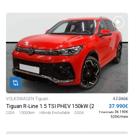
VOLKSWAGEN Tiguan
47.390€
Tiguan R-Line 1.5 TSI PHEV 150kW (204 CV) DSG6
37.990€
36.190€
Financiado
2026
10000km
Híbrido Enchufable
DSG6
520€/mes