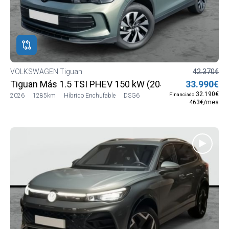
VOLKSWAGEN Tiguan
42.370€
Tiguan Más 1.5 TSI PHEV 150 kW (204 CV) DSG6
33.990€
32.190€
Financiado
2026
1285km
Híbrido Enchufable
DSG6
463€/mes