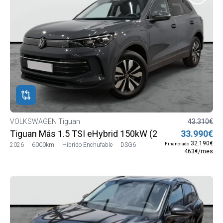
VOLKSWAGEN Tiguan
43.310€
Tiguan Más 1.5 TSI eHybrid 150kW (204 CV) DSG6
33.990€
32.190€
Financiado
2026
6000km
Híbrido Enchufable
DSG6
463€/mes