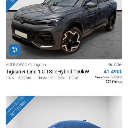
VOLKSWAGEN Tiguan
46.725€
Tiguan R-Line 1.5 TSI eHybrid 150kW (204 CV) DSG6
41.490€
39.690€
Financiado
2026
5000km
Híbrido Enchufable
DSG6
571€/mes
DISPONIBLE EN
SEPTIEMBRE