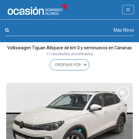
FILTROS
LA GRAN OCASION
Marca, combustible, cambio
Más filtros
Eco Days⚡
Volkswagen Tiguan Allspace de km 0 y seminuevos en Canarias
APPROVED
17 resultados encontrados
Ocasión
KM 0
Marca
(1)
Modelo
(1)
Combustible y cambio
(0)
Precio y cuota
(0)
Carrocería, año y Kms.
(0)