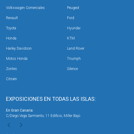
Volkswagen Comerciales
Peugeot
Renault
Ford
Toyota
Hyundai
Honda
KTM
Harley Davidson
Land Rover
Motos Honda
Triumph
Zontes
Silence
Citroën
EXPOSICIONES EN TODAS LAS ISLAS:
En Gran Canaria:
En 
C/Diego Vega Sarmiento, 11 Edificio, Miller Bajo
Ave