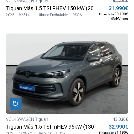
VOLKSWAGEN Tiguan
42.770€
Tiguan Más 1.5 TSI PHEV 150 kW (204 CV) DSG6
31.990€
30.190€
Financiado
2025
8251km
Híbrido Enchufable
DSG6
434€/mes
VOLKSWAGEN Tiguan
43.030€
Tiguan Más 1.5 TSI mHEV 96kW (130 CV) DSG7
32.990€
31.190€
Financiado
2026
1028km
Gasolina
DSG7