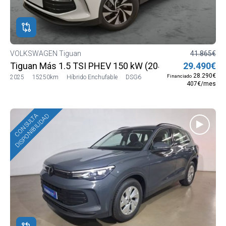
ROS
ADOS
M
VOLKSWAGEN Tiguan
41.865€
Tiguan Más 1.5 TSI PHEV 150 kW (204 CV) DSG6
29.490€
WAGEN
28.290€
Financiado
2025
15250km
Híbrido Enchufable
DSG6
407€/mes
WAGEN
CONSULTA
DISPONIBILIDAD