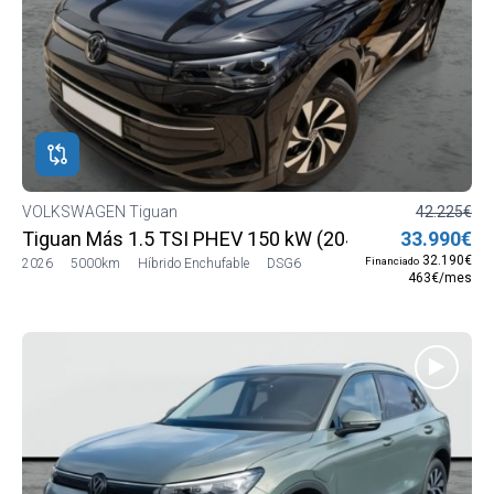
VOLKSWAGEN Tiguan
42.225€
Tiguan Más 1.5 TSI PHEV 150 kW (204 CV) DSG6
33.990€
32.190€
Financiado
2026
5000km
Híbrido Enchufable
DSG6
463€/mes