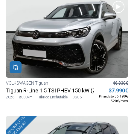
VOLKSWAGEN Tiguan
46.830€
Tiguan R-Line 1.5 TSI PHEV 150 kW (204 CV) DSG6
37.990€
36.190€
Financiado
2026
8000km
Híbrido Enchufable
DSG6
520€/mes
DISPONIBLE EN
DICIEMBRE