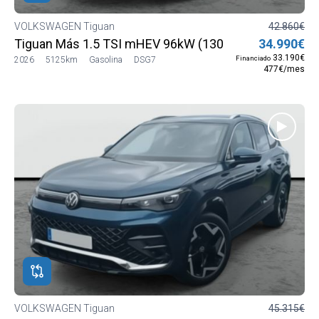
VOLKSWAGEN Tiguan
42.860€
Tiguan Más 1.5 TSI mHEV 96kW (130 CV) DSG7
34.990€
33.190€
Financiado
2026
5125km
Gasolina
DSG7
477€/mes
VOLKSWAGEN Tiguan
45.315€