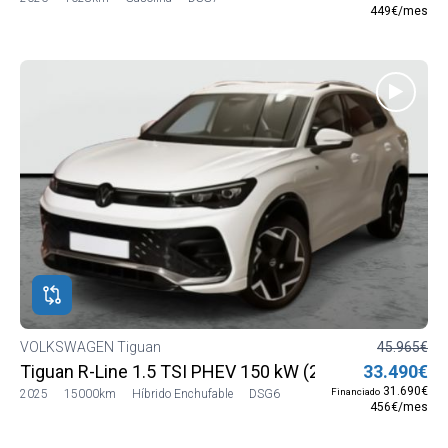
449€/mes
VOLKSWAGEN Tiguan
45.965€
Tiguan R-Line 1.5 TSI PHEV 150 kW (204 CV) DSG6
33.490€
31.690€
Financiado
2025
15000km
Híbrido Enchufable
DSG6
456€/mes