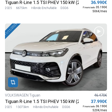
Tiguan R-Line 1.5 TSI PHEV 150 kW (204 CV) DSG6
36.990€
35.190€
Financiado
2025
6675km
Híbrido Enchufable
DSG6
506€/mes
11/11/2025
VOLKSWAGEN Tiguan
46.470€
Tiguan R-Line 1.5 TSI PHEV 150 kW (204 CV) DSG6
37.990€
36.190€
Financiado
2025
13073km
Híbrido Enchufable
DSG6
520€/mes