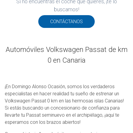
Si no encuentras el coche que quieres, ¡te lo
ROS
buscamos!
ADOS
M
CONTÁCTANOS
WAGEN
Automóviles Volkswagen Passat de km
0 en Canaria
¡En Domingo Alonso Ocasión, somos los verdaderos
especialistas en hacer realidad tu sueño de estrenar un
Volkswagen Passat 0 km en las hermosas islas Canarias!
Si estás buscando un concesionario de confianza para
llevarte tu Passat seminuevo en el archipiélago, ¡aquí te
esperamos con los brazos abiertos!