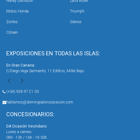
Harley Davidson
Land Rover
Motos Honda
Triumph
Zontes
Silence
Citroën
EXPOSICIONES EN TODAS LAS ISLAS:
En Gran Canaria:
En 
C/Diego Vega Sarmiento, 11 Edificio, Miller Bajo
Ave
(+34) 928 97 21 03
hablamos@domingoalonsoocasion.com
CONCESIONARIOS:
DA Ocasión Vecindario
DA 
Lunes a viernes
Lun
09h - 13h / 16h - 19:30h
09h