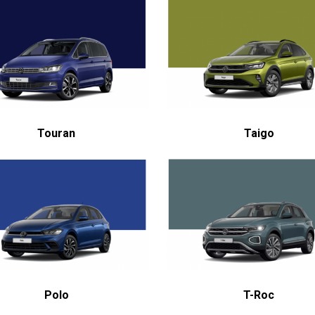
Touran
Taigo
Polo
T-Roc