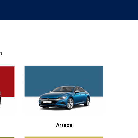
n
Arteon